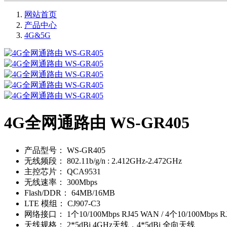
网站首页
产品中心
4G&5G
4G全网通路由 WS-GR405
产品型号：
WS-GR405
无线频段：
802.11b/g/n : 2.412GHz-2.472GHz
主控芯片：
QCA9531
无线速率：
300Mbps
Flash/DDR：
64MB/16MB
LTE 模组：
CJ907-C3
网络接口：
1个10/100Mbps RJ45 WAN / 4个10/100Mbps R
天线规格：
2*5dBi 4GHz天线，4*5dBi 全向天线