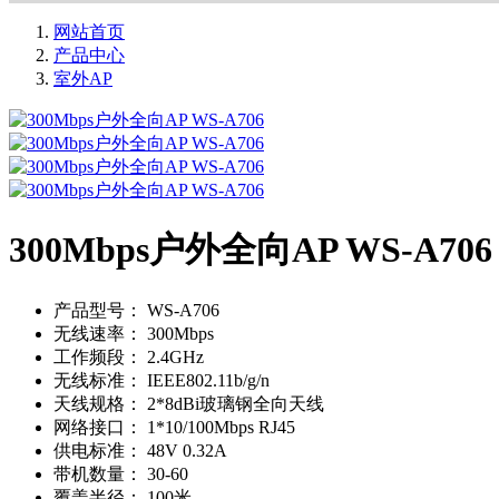
网站首页
产品中心
室外AP
300Mbps户外全向AP WS-A706
产品型号：
WS-A706
无线速率：
300Mbps
工作频段：
2.4GHz
无线标准：
IEEE802.11b/g/n
天线规格：
2*8dBi玻璃钢全向天线
网络接口：
1*10/100Mbps RJ45
供电标准：
48V 0.32A
带机数量：
30-60
覆盖半径：
100米